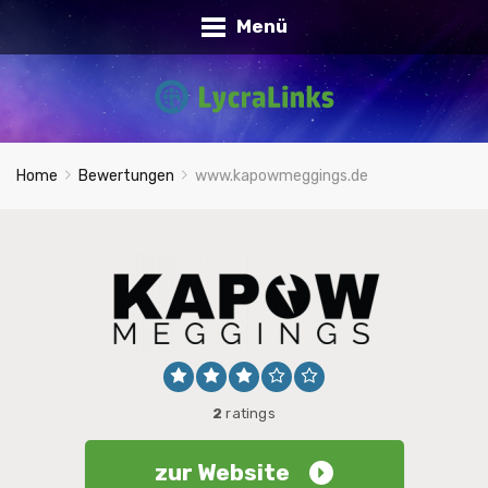
Menü
Home
Bewertungen
www.kapowmeggings.de
2
ratings
zur Website